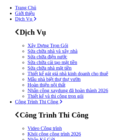
Trang Chủ
Giới thiệu
Dịch Vụ
Dịch Vụ
Xây Dựng Trọn Gói
Sửa chữa nhà và xây nhà
Sửa chữa điện nước
Sửa chữa cải tạo mặt tiền
Sửa chữa nhà mặt tiền
Thiết kế gát giả nhà kinh doanh cho thuê
Mẫu nhà biệt thự thự vườn
Hoàn thiện nội thất
Nhân công xaydung đã hoàn thành 2026
Thiết kế và thi công trọn gói
Công Trình Thi Công
Công Trình Thi Công
Video Công trình
Khỏi công công trình 2026
Nhận Ký Gửi