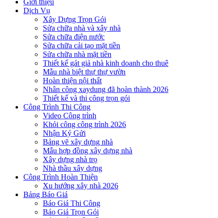
Giới thiệu
Dịch Vụ
Xây Dựng Trọn Gói
Sửa chữa nhà và xây nhà
Sửa chữa điện nước
Sửa chữa cải tạo mặt tiền
Sửa chữa nhà mặt tiền
Thiết kế gát giả nhà kinh doanh cho thuê
Mẫu nhà biệt thự thự vườn
Hoàn thiện nội thất
Nhân công xaydung đã hoàn thành 2026
Thiết kế và thi công trọn gói
Công Trình Thi Công
Video Công trình
Khỏi công công trình 2026
Nhận Ký Gửi
Bảng vẽ xây dựng nhà
Mẫu hợp đồng xây dựng nhà
Xây dựng nhà trọ
Nhà thầu xây dựng
Công Trình Hoàn Thiện
Xu hướng xây nhà 2026
Bảng Báo Giá
Báo Giá Thi Công
Báo Giá Trọn Gói