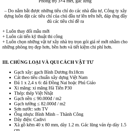
Phòng trọ 3×4 met, gác lửng
– Do nắm bắt được những tiêu chí do các nhà đầu tư, Công ty xây
dựng luôn đặt các tiêu chí của chủ đầu tư lên trên hết, đáp ứng đầy
đủ các tiêu chí đề ra
+ Luôn thay đổi mẫu mới
+ Luôn cải tiến kỹ thuật thi công
+ Luôn chọn những vật tư xây nhà trọ trọn gói giá rẻ mới nhằm cho
những phòng trọ đẹp hơn, bền hơn và tiết kiệm chi phí hơn.
III. CHỦNG LOẠI VÀ QUI CÁCH VẬT TƯ
Gạch xây: gạch Bình Dương 8x18cm
Cát theo tiêu chuẩn xây dựng Việt Nam
Đá 1 x 2,4 x 6: đá Đồng Nai hoặc Phú Giáo
Xi măng: xi măng Hà Tiên P30
Thép: thép Việt Nhật
Gạch nền ≤ 90.000đ / m2
Gạch tường ≤ 82.000đ / m2
Sơn nước: sơn TV
Ống nhựa: Bình Minh – Thành Công
Dây điện: Cadivi
Xà gồ kẽm 40 x 80 mm, dày 1.2 m. Gác lũng ván ép dày 1.5
cm