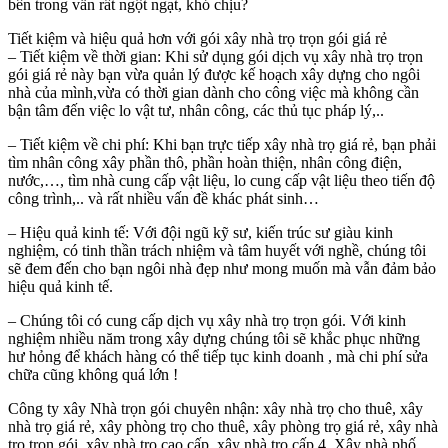
bên trong vẫn rất ngột ngạt, khó chịu?
Tiết kiệm và hiệu quả hơn với gói xây nhà trọ trọn gói giá rẻ
– Tiết kiệm về thời gian: Khi sử dụng gói dịch vụ xây nhà trọ trọn
gói giá rẻ này bạn vừa quản lý được kế hoạch xây dựng cho ngôi
nhà của mình,vừa có thời gian dành cho công việc mà không cần
bận tâm đến việc lo vật tư, nhân công, các thủ tục pháp lý,..
– Tiết kiệm về chi phí: Khi bạn trực tiếp xây nhà trọ giá rẻ, bạn phải
tìm nhân công xây phần thô, phần hoàn thiện, nhân công điện,
nước,…, tìm nhà cung cấp vật liệu, lo cung cấp vật liệu theo tiến độ
công trình,.. và rất nhiều vấn đề khác phát sinh…
– Hiệu quả kinh tế: Với đội ngũ kỹ sư, kiến trúc sư giàu kinh
nghiệm, có tinh thần trách nhiệm và tâm huyết với nghề, chúng tôi
sẽ đem đến cho bạn ngôi nhà đẹp như mong muốn mà vẫn đảm bảo
hiệu quả kinh tế.
– Chúng tôi có cung cấp dịch vụ xây nhà trọ trọn gói. Với kinh
nghiệm nhiều năm trong xây dựng chúng tôi sẽ khắc phục những
hư hỏng để khách hàng có thể tiếp tục kinh doanh , mà chi phí sửa
chữa cũng không quá lớn !
Công ty xây Nhà trọn gói chuyên nhận: xây nhà trọ cho thuê, xây
nhà trọ giá rẻ, xây phòng trọ cho thuê, xây phòng trọ giá rẻ, xây nhà
trọ trọn gói, xây nhà trọ cao cấp, xây nhà trọ cấp 4, Xây nhà phố…