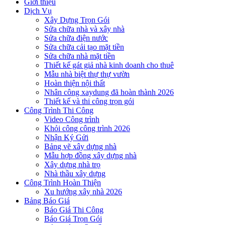
Giới thiệu
Dịch Vụ
Xây Dựng Trọn Gói
Sửa chữa nhà và xây nhà
Sửa chữa điện nước
Sửa chữa cải tạo mặt tiền
Sửa chữa nhà mặt tiền
Thiết kế gát giả nhà kinh doanh cho thuê
Mẫu nhà biệt thự thự vườn
Hoàn thiện nội thất
Nhân công xaydung đã hoàn thành 2026
Thiết kế và thi công trọn gói
Công Trình Thi Công
Video Công trình
Khỏi công công trình 2026
Nhận Ký Gửi
Bảng vẽ xây dựng nhà
Mẫu hợp đồng xây dựng nhà
Xây dựng nhà trọ
Nhà thầu xây dựng
Công Trình Hoàn Thiện
Xu hướng xây nhà 2026
Bảng Báo Giá
Báo Giá Thi Công
Báo Giá Trọn Gói