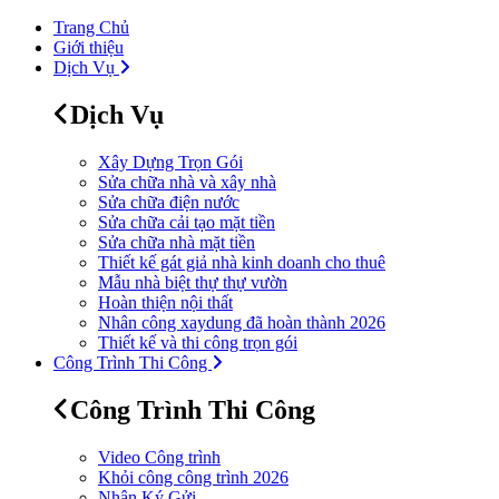
Trang Chủ
Giới thiệu
Dịch Vụ
Dịch Vụ
Xây Dựng Trọn Gói
Sửa chữa nhà và xây nhà
Sửa chữa điện nước
Sửa chữa cải tạo mặt tiền
Sửa chữa nhà mặt tiền
Thiết kế gát giả nhà kinh doanh cho thuê
Mẫu nhà biệt thự thự vườn
Hoàn thiện nội thất
Nhân công xaydung đã hoàn thành 2026
Thiết kế và thi công trọn gói
Công Trình Thi Công
Công Trình Thi Công
Video Công trình
Khỏi công công trình 2026
Nhận Ký Gửi