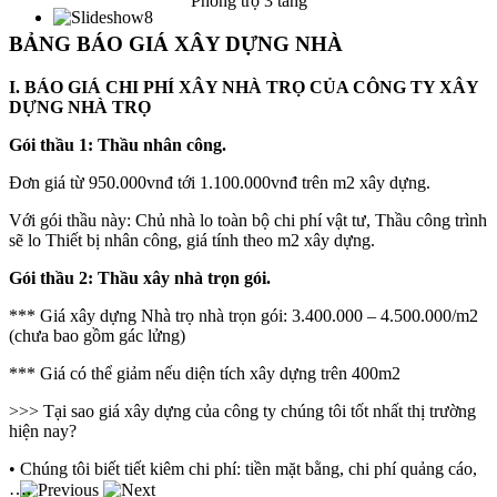
Phòng trọ 3 tầng
BẢNG BÁO GIÁ XÂY DỰNG NHÀ
I. BÁO GIÁ CHI PHÍ XÂY NHÀ TRỌ CỦA CÔNG TY XÂY
DỰNG NHÀ TRỌ
Gói thầu 1: Thầu nhân công.
Đơn giá từ 950.000vnđ tới 1.100.000vnđ trên m2 xây dựng.
Với gói thầu này: Chủ nhà lo toàn bộ chi phí vật tư, Thầu công trình
sẽ lo Thiết bị nhân công, giá tính theo m2 xây dựng.
Gói thầu 2: Thầu xây nhà trọn gói.
*** Giá xây dựng Nhà trọ nhà trọn gói: 3.400.000 – 4.500.000/m2
(chưa bao gồm gác lửng)
*** Giá có thể giảm nếu diện tích xây dựng trên 400m2
>>> Tại sao giá xây dựng của công ty chúng tôi tốt nhất thị trường
hiện nay?
• Chúng tôi biết tiết kiêm chi phí: tiền mặt bằng, chi phí quảng cáo,
….