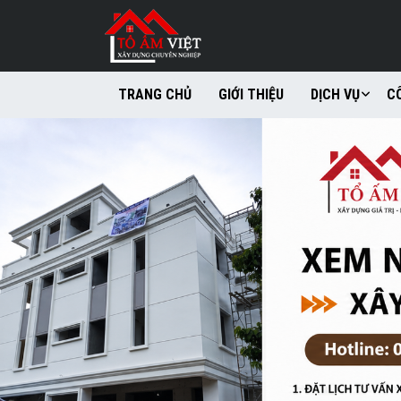
TRANG CHỦ
GIỚI THIỆU
DỊCH VỤ
C