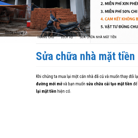
TRANG CHỦ
DỊCH VỤ
SỬA CHỮA NHÀ MẶT TIỀN
Sửa chữa nhà mặt tiền
Khi chúng ta mua lại một căn nhà đã cũ và muốn thay đổi lại
đường mới mở
và bạn muốn
sửa chữa cải tạo mặt tiền
để 
lại mặt tiền
hiện có.