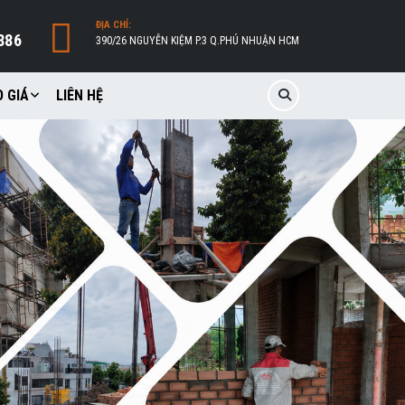
ĐỊA CHỈ:
886
390/26 NGUYỄN KIỆM P.3 Q.PHÚ NHUẬN HCM
 GIÁ
LIÊN HỆ